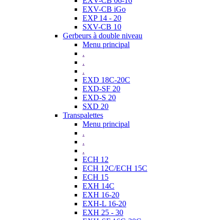
EXV-CB 06-16
EXV-CB iGo
EXP 14 - 20
SXV-CB 10
Gerbeurs à double niveau
Menu principal
.
.
.
EXD 18C-20C
EXD-SF 20
EXD-S 20
SXD 20
Transpalettes
Menu principal
.
.
.
ECH 12
ECH 12C/ECH 15C
ECH 15
EXH 14C
EXH 16-20
EXH-L 16-20
EXH 25 - 30