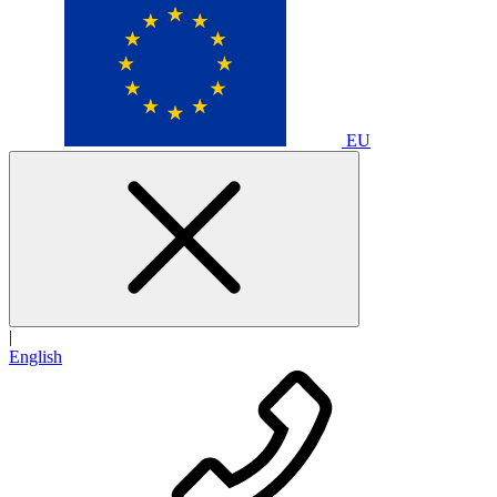
EU
|
English