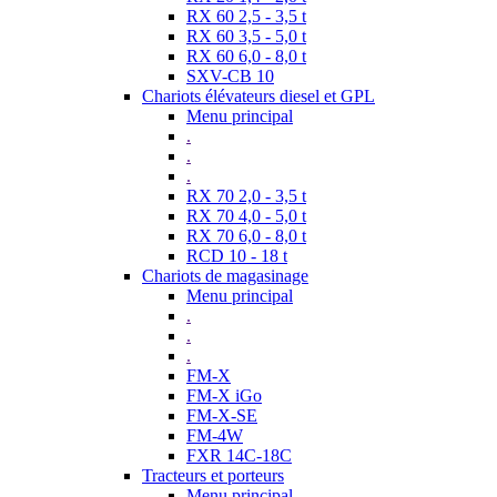
RX 60 2,5 - 3,5 t
RX 60 3,5 - 5,0 t
RX 60 6,0 - 8,0 t
SXV-CB 10
Chariots élévateurs diesel et GPL
Menu principal
.
.
.
RX 70 2,0 - 3,5 t
RX 70 4,0 - 5,0 t
RX 70 6,0 - 8,0 t
RCD 10 - 18 t
Chariots de magasinage
Menu principal
.
.
.
FM-X
FM-X iGo
FM-X-SE
FM-4W
FXR 14C-18C
Tracteurs et porteurs
Menu principal