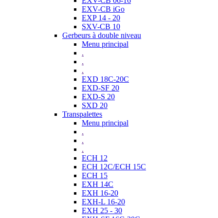
EXV-CB 06-16
EXV-CB iGo
EXP 14 - 20
SXV-CB 10
Gerbeurs à double niveau
Menu principal
.
.
.
EXD 18C-20C
EXD-SF 20
EXD-S 20
SXD 20
Transpalettes
Menu principal
.
.
.
ECH 12
ECH 12C/ECH 15C
ECH 15
EXH 14C
EXH 16-20
EXH-L 16-20
EXH 25 - 30