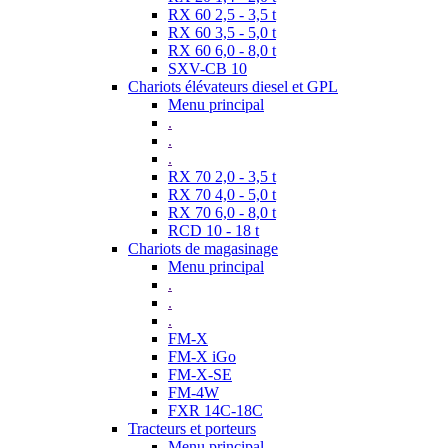
RX 60 2,5 - 3,5 t
RX 60 3,5 - 5,0 t
RX 60 6,0 - 8,0 t
SXV-CB 10
Chariots élévateurs diesel et GPL
Menu principal
.
.
.
RX 70 2,0 - 3,5 t
RX 70 4,0 - 5,0 t
RX 70 6,0 - 8,0 t
RCD 10 - 18 t
Chariots de magasinage
Menu principal
.
.
.
FM-X
FM-X iGo
FM-X-SE
FM-4W
FXR 14C-18C
Tracteurs et porteurs
Menu principal