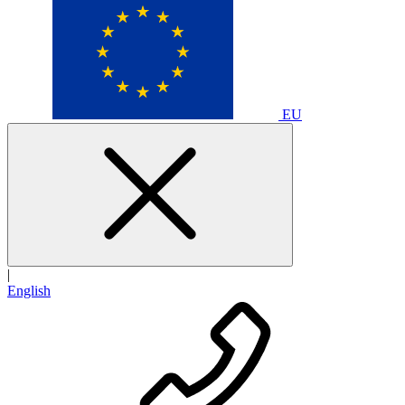
EU
|
English