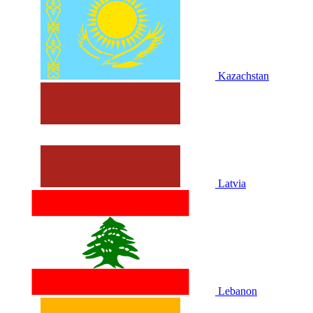
Kazachstan
Latvia
Lebanon