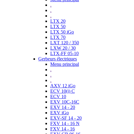
.
.
.
LTX 20
LTX 50
LTX 50 iGo
LTX 70
LXT 120 / 350
LXW 20 / 30
LTX-FF 05-10
Gerbeurs électriques
Menu principal
.
.
.
AXV 12 iGo
ECV 10(i) C
ECV 10
EXV 10C-16C
EXV 14 - 20
EXV iGo
EXV-SF 14 - 20
FXV 14 - 16 N
FXV 14 - 16