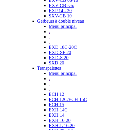
EXV-CB 06-16
EXV-CB iGo
EXP 14 - 20
SXV-CB 10
Gerbeurs à double niveau
Menu principal
.
.
.
EXD 18C-20C
EXD-SF 20
EXD-S 20
SXD 20
Transpalettes
Menu principal
.
.
.
ECH 12
ECH 12C/ECH 15C
ECH 15
EXH 14C
EXH 14
EXH 16-20
EXH-L 16-20