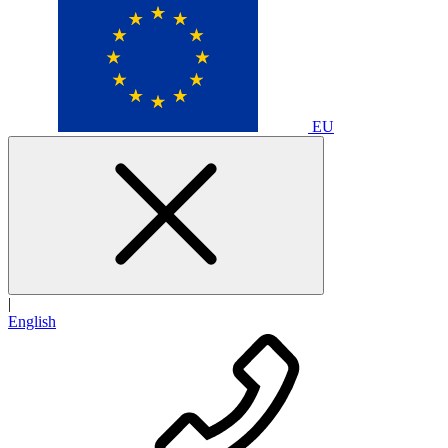
EU
|
English