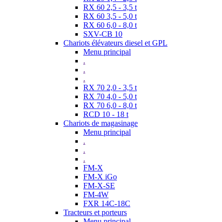
RX 60 2,5 - 3,5 t
RX 60 3,5 - 5,0 t
RX 60 6,0 - 8,0 t
SXV-CB 10
Chariots élévateurs diesel et GPL
Menu principal
.
.
.
RX 70 2,0 - 3,5 t
RX 70 4,0 - 5,0 t
RX 70 6,0 - 8,0 t
RCD 10 - 18 t
Chariots de magasinage
Menu principal
.
.
.
FM-X
FM-X iGo
FM-X-SE
FM-4W
FXR 14C-18C
Tracteurs et porteurs
Menu principal