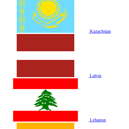
Kazachstan
Latvia
Lebanon